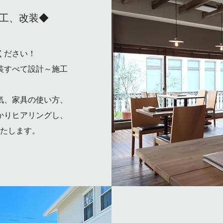
工、改装◆
ください！
装すべて設計～施工
気、家具の使い方、
かりヒアリングし、
たします。